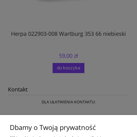
Herpa 022903-008 Wartburg 353 66 niebieski
59,00 zł
do koszyka
Kontakt
DLA UŁATWIENIA KONTAKTU:
kontakt email: toysandmodels.pl@gmail.com
Dbamy o Twoją prywatność